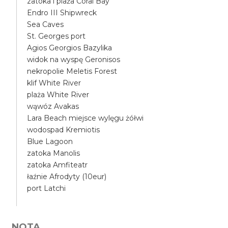
zatoka i plaża Coral Bay
Endro III Shipwreck
Sea Caves
St. Georges port
Agios Georgios Bazylika
widok na wyspę Geronisos
nekropolie Meletis Forest
klif White River
plaża White River
wąwóz Avakas
Lara Beach miejsce wylęgu żółwi
wodospad Kremiotis
Blue Lagoon
zatoka Manolis
zatoka Amfiteatr
łaźnie Afrodyty (10eur)
port Latchi
NOTA