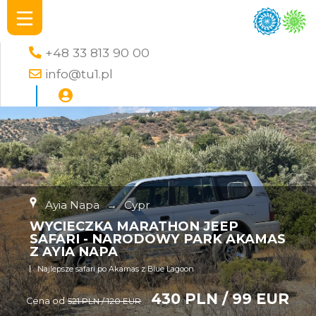
+48 33 813 90 00
info@tu1.pl
Ayia Napa
→
Cypr
WYCIECZKA MARATHON JEEP
SAFARI - NARODOWY PARK AKAMAS
Z AYIA NAPA
Najlepsze safari po Akamas z Blue Lagoon
430 PLN / 99 EUR
Cena od
521 PLN / 120 EUR