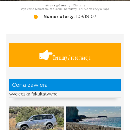
Strona główna
/
Oferta
/
Wycieczka Marathon Jeep Safari - Narodowy Park Akamas z Ayia Napa
Numer oferty:
109/18107
Terminy / rezerwacja
Cena zawiera
wycieczka fakultatywna