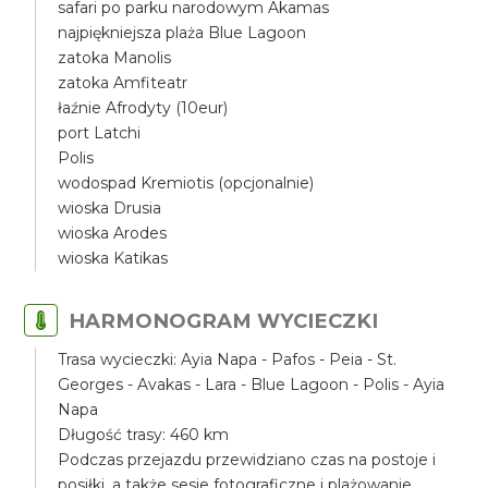
safari po parku narodowym Akamas
najpiękniejsza plaża Blue Lagoon
zatoka Manolis
zatoka Amfiteatr
łaźnie Afrodyty (10eur)
port Latchi
Polis
wodospad Kremiotis (opcjonalnie)
wioska Drusia
wioska Arodes
wioska Katikas
HARMONOGRAM WYCIECZKI
Trasa wycieczki: Ayia Napa - Pafos - Peia - St.
Georges - Avakas - Lara - Blue Lagoon - Polis - Ayia
Napa
Długość trasy: 460 km
Podczas przejazdu przewidziano czas na postoje i
posiłki, a także sesje fotograficzne i plażowanie