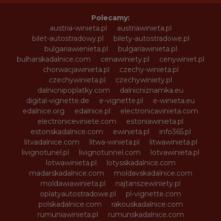
Polecamy:
austria-winieta.pl
austriawinieta.pl
bilet-autostradowy.pl
bilety-autostradowe.pl
bulgariawienieta.pl
bulgariawinieta.pl
bulharskadalnice.com
cenawiniety.pl
cenywiniet.pl
chorwacjawinieta.pl
czechy-winieta.pl
czechywinieta.pl
czechywiniety.pl
dalnicnipoplatky.com
dalnicniznamka.eu
digital-vignette.de
e-vignette.pl
e-winieta.eu
edalnice.org
edalnice.pl
electronicavinieta.com
electroniceviniete.com
estoniawinieta.pl
estonskadalnice.com
ewinieta.pl
info365.pl
litvadalnice.com
litwa-winieta.pl
litwawinieta.pl
livignotunel.pl
livignotunnel.com
lotvawinieta.pl
lotwawinieta.pl
lotysskadalnice.com
madarskadalnice.com
moldavskadalnice.com
moldawiawinieta.pl
najtanszewiniety.pl
oplatyautostradowe.pl
pl-vignette.com
polskadalnice.com
rakouskadalnice.com
rumuniawinieta.pl
rumunskadalnice.com