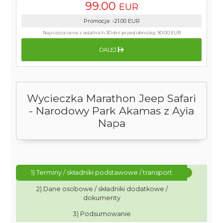
99.00
EUR
Promocja
:
-21.00
EUR
Najniższa cena z ostatnich 30 dni przed obniżką:
90.00 EUR
DALEJ
Wycieczka Marathon Jeep Safari
- Narodowy Park Akamas z Ayia
Napa
1) Terminy / składniki podstawowe / transport
2) Dane osobowe / składniki dodatkowe /
dokumenty
3) Podsumowanie