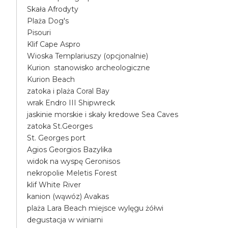
Skała Afrodyty
Plaża Dog's
Pisouri
Klif Cape Aspro
Wioska Templariuszy (opcjonalnie)
Kurion stanowisko archeologiczne
Kurion Beach
zatoka i plaża Coral Bay
wrak Endro III Shipwreck
jaskinie morskie i skały kredowe Sea Caves
zatoka St.Georges
St. Georges port
Agios Georgios Bazylika
widok na wyspę Geronisos
nekropolie Meletis Forest
klif White River
kanion (wąwóz) Avakas
plaża Lara Beach miejsce wylęgu żółwi
degustacja w winiarni