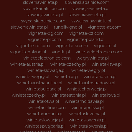
sloveniawinieta.pl
slovenskadalnice.com
slovinskadalnice.com
slowacja-winieta.pl
slowacjawinieta.pl
sloweniawinieta.pl
svycarskadalnice.com
szwajcariawinieta.pl
słoweniawinieta.pl
tunellivigno.pl
vignette-at.com
vignette-bg.com
vignette-cz.com
vignette-pl.com
vignette-poland.pl
vignette-ro.com
vignette-si.com
vignette.pl
vignettepoland.pl
vinetki.pl
vinietaelectronica.com
vinieteelectronice.com
wegrywinieta.pl
winieta-austria.pl
winieta-czechy.pl
winieta-litwa.pl
winieta-słowacja.pl
winieta-wegry.pl
winieta-węgry.pl
winieta.org
winietaaustria.pl
winietaaustriaonline.pl
winietaautostradowa.pl
winietabulgaria.pl
winietachorwacja.pl
winietaczechy.pl
winietaestonia.pl
winietalitwa.pl
winietalotwa.pl
winietamoldawia.pl
winietaonline.com
winietapolska.pl
winietarumunia.pl
winietaslovenia.pl
winietaslowacja.pl
winietaslowenia.pl
winietaszwajcaria.pl
winietasłowenia.pl