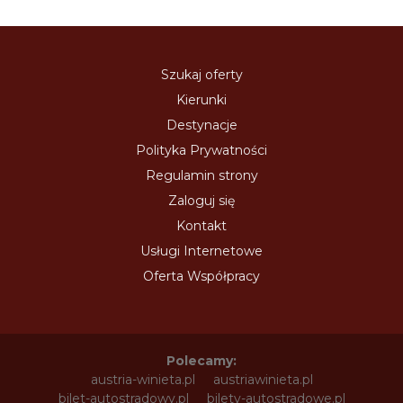
Szukaj oferty
Kierunki
Destynacje
Polityka Prywatności
Regulamin strony
Zaloguj się
Kontakt
Usługi Internetowe
Oferta Współpracy
Polecamy:
austria-winieta.pl
austriawinieta.pl
bilet-autostradowy.pl
bilety-autostradowe.pl