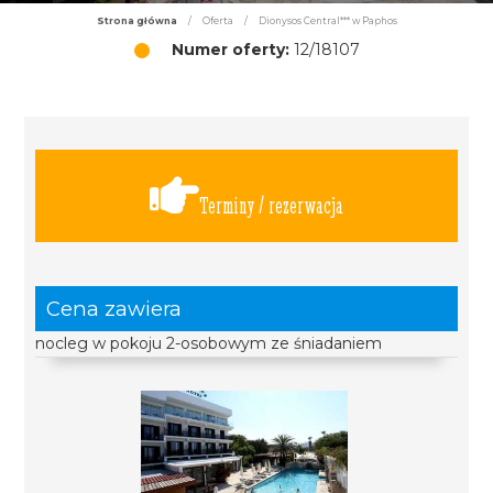
Strona główna
/
Oferta
/
Dionysos Central*** w Paphos
Numer oferty:
12/18107
Terminy / rezerwacja
Cena zawiera
nocleg w pokoju 2-osobowym ze śniadaniem