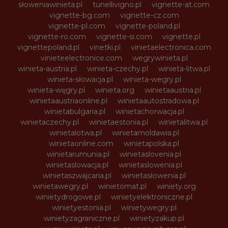
słoweniawinieta.pl
tunellivigno.pl
vignette-at.com
vignette-bg.com
vignette-cz.com
vignette-pl.com
vignette-poland.pl
vignette-ro.com
vignette-si.com
vignette.pl
vignettepoland.pl
vinetki.pl
vinietaelectronica.com
vinieteelectronice.com
wegrywinieta.pl
winieta-austria.pl
winieta-czechy.pl
winieta-litwa.pl
winieta-słowacja.pl
winieta-wegry.pl
winieta-węgry.pl
winieta.org
winietaaustria.pl
winietaaustriaonline.pl
winietaautostradowa.pl
winietabulgaria.pl
winietachorwacja.pl
winietaczechy.pl
winietaestonia.pl
winietalitwa.pl
winietalotwa.pl
winietamoldawia.pl
winietaonline.com
winietapolska.pl
winietarumunia.pl
winietaslovenia.pl
winietaslowacja.pl
winietaslowenia.pl
winietaszwajcaria.pl
winietasłowenia.pl
winietawegry.pl
winietomat.pl
winiety.org
winietydrogowe.pl
winietyelektroniczne.pl
winietyestonia.pl
winietywegry.pl
winietyzagraniczne.pl
winietyzakup.pl