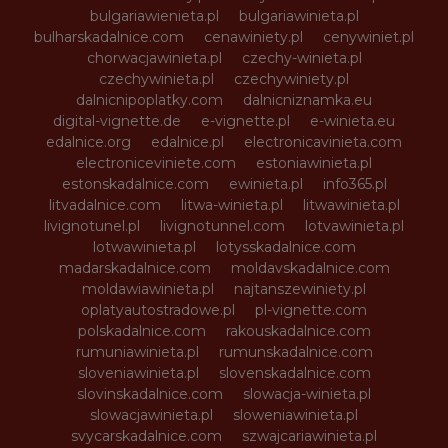
bulgariawienieta.pl
bulgariawinieta.pl
bulharskadalnice.com
cenawiniety.pl
cenywiniet.pl
chorwacjawinieta.pl
czechy-winieta.pl
czechywinieta.pl
czechywiniety.pl
dalnicnipoplatky.com
dalnicniznamka.eu
digital-vignette.de
e-vignette.pl
e-winieta.eu
edalnice.org
edalnice.pl
electronicavinieta.com
electroniceviniete.com
estoniawinieta.pl
estonskadalnice.com
ewinieta.pl
info365.pl
litvadalnice.com
litwa-winieta.pl
litwawinieta.pl
livignotunel.pl
livignotunnel.com
lotvawinieta.pl
lotwawinieta.pl
lotysskadalnice.com
madarskadalnice.com
moldavskadalnice.com
moldawiawinieta.pl
najtanszewiniety.pl
oplatyautostradowe.pl
pl-vignette.com
polskadalnice.com
rakouskadalnice.com
rumuniawinieta.pl
rumunskadalnice.com
sloveniawinieta.pl
slovenskadalnice.com
slovinskadalnice.com
slowacja-winieta.pl
slowacjawinieta.pl
sloweniawinieta.pl
svycarskadalnice.com
szwajcariawinieta.pl