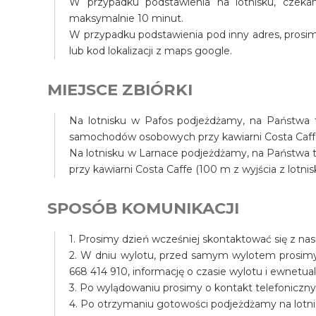
W przypadku podstawienia na lotnisku, czek
maksymalnie 10 minut.
W przypadku podstawienia pod inny adres, prosim
lub kod lokalizacji z maps google.
MIEJSCE ZBIÓRKI
Na lotnisku w Pafos podjeżdżamy, na Państwa te
samochodów osobowych przy kawiarni Costa Caffe (
Na lotnisku w Larnace podjeżdżamy, na Państwa tel
przy kawiarni Costa Caffe (100 m z wyjścia z lotnis
SPOSÓB KOMUNIKACJI
1. Prosimy dzień wcześniej skontaktować się z na
2. W dniu wylotu, przed samym wylotem prosim
668 414 910, informację o czasie wylotu i ewnet
3. Po wylądowaniu prosimy o kontakt telefoniczny
4. Po otrzymaniu gotowości podjeżdżamy na lotni