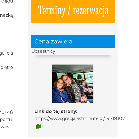
 ciągu
Terminy / rezerwacja
inezkę
Cena zawiera
Uczestnicy
gu dla
piętro
Link do tej strony:
onu+48
https://www.grecjalastminute.pl/151/18107
portu.
awie.