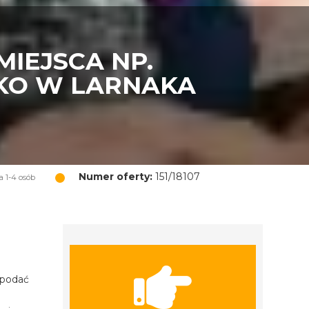
IEJSCA NP.
SKO W LARNAKA
Numer oferty:
151/18107
a 1-4 osób
 podać