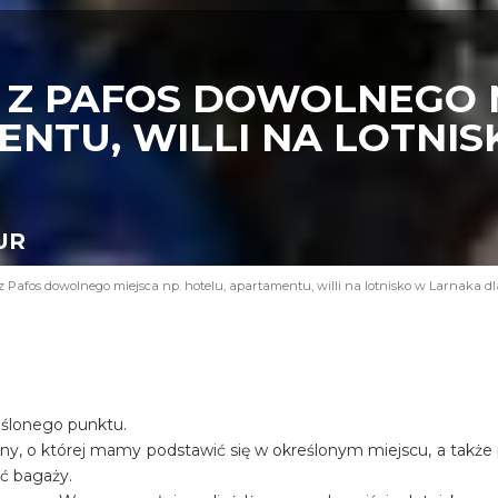
 Z PAFOS DOWOLNEGO M
ENTU, WILLI NA LOTNI
EUR
z Pafos dowolnego miejsca np. hotelu, apartamentu, willi na lotnisko w Larnaka dl
eślonego punktu.
iny, o której mamy podstawić się w określonym miejscu, a także
ość bagaży.