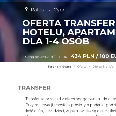
Pafos
→
Cypr
OFERTA TRANSFER
HOTELU, APARTAM
DLA 1-4 OSÓB
434 PLN / 100 
Cena od
478 PLN / 110 EUR
Strona główna
/
Oferta
/
Oferta Transfer 
TRANSFER
Transfer to przejazd z określonego punktu do okr
Przy rezerwacji transferu prosimy o podanie godz
ilość osób, ilość dzieci, w jakim wieku są dzieci i il