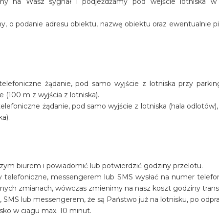
amy na Wasz sygnał i podjeżdżamy pod wejście lotniska w
y, o podanie adresu obiektu, nazwę obiektu oraz ewentualnie p
lefoniczne żądanie, pod samo wyjście z lotniska przy parkin
100 m z wyjścia z lotniska).
efoniczne żądanie, pod samo wyjście z lotniska (hala odlotów), 
ka).
szym biurem i powiadomić lub potwierdzić godziny przelotu.
y telefoniczne, messengerem lub SMS wysłać na numer telef
ualnych zmianach, wówczas zmienimy na nasz koszt godziny trans
, SMS lub messengerem, że są Państwo już na lotnisku, po odpr
sko w ciagu max. 10 minut.