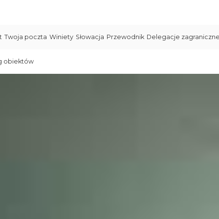
t
Twoja poczta
Winiety
Słowacja
Przewodnik
Delegacje zagraniczn
g obiektów