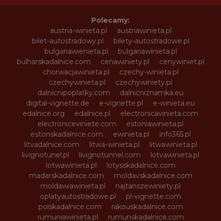
Polecamy:
austria-winieta.pl
austriawinieta.pl
bilet-autostradowy.pl
bilety-autostradowe.pl
bulgariawienieta.pl
bulgariawinieta.pl
bulharskadalnice.com
cenawiniety.pl
cenywiniet.pl
chorwacjawinieta.pl
czechy-winieta.pl
czechywinieta.pl
czechywiniety.pl
dalnicnipoplatky.com
dalnicniznamka.eu
digital-vignette.de
e-vignette.pl
e-winieta.eu
edalnice.org
edalnice.pl
electronicavinieta.com
electroniceviniete.com
estoniawinieta.pl
estonskadalnice.com
ewinieta.pl
info365.pl
litvadalnice.com
litwa-winieta.pl
litwawinieta.pl
livignotunel.pl
livignotunnel.com
lotvawinieta.pl
lotwawinieta.pl
lotysskadalnice.com
madarskadalnice.com
moldavskadalnice.com
moldawiawinieta.pl
najtanszewiniety.pl
oplatyautostradowe.pl
pl-vignette.com
polskadalnice.com
rakouskadalnice.com
rumuniawinieta.pl
rumunskadalnice.com