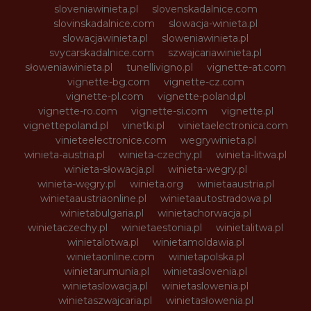
sloveniawinieta.pl
slovenskadalnice.com
slovinskadalnice.com
slowacja-winieta.pl
slowacjawinieta.pl
sloweniawinieta.pl
svycarskadalnice.com
szwajcariawinieta.pl
słoweniawinieta.pl
tunellivigno.pl
vignette-at.com
vignette-bg.com
vignette-cz.com
vignette-pl.com
vignette-poland.pl
vignette-ro.com
vignette-si.com
vignette.pl
vignettepoland.pl
vinetki.pl
vinietaelectronica.com
vinieteelectronice.com
wegrywinieta.pl
winieta-austria.pl
winieta-czechy.pl
winieta-litwa.pl
winieta-słowacja.pl
winieta-wegry.pl
winieta-węgry.pl
winieta.org
winietaaustria.pl
winietaaustriaonline.pl
winietaautostradowa.pl
winietabulgaria.pl
winietachorwacja.pl
winietaczechy.pl
winietaestonia.pl
winietalitwa.pl
winietalotwa.pl
winietamoldawia.pl
winietaonline.com
winietapolska.pl
winietarumunia.pl
winietaslovenia.pl
winietaslowacja.pl
winietaslowenia.pl
winietaszwajcaria.pl
winietasłowenia.pl