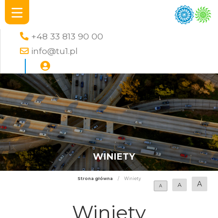
+48 33 813 90 00
info@tu1.pl
WINIETY
Strona główna
/
Winiety
A
A
A
Winiety