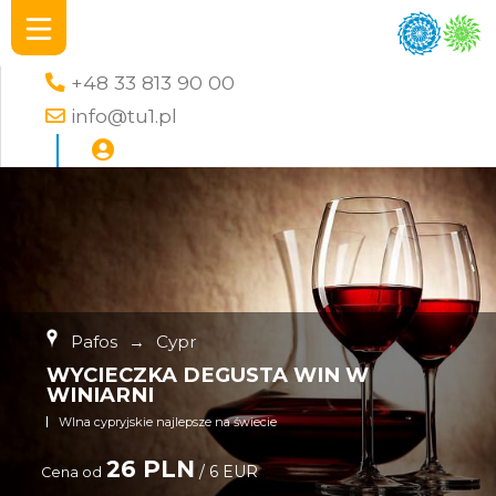
+48 33 813 90 00
info@tu1.pl
Pafos
→
Cypr
WYCIECZKA DEGUSTA WIN W
WINIARNI
WIna cypryjskie najlepsze na świecie
26 PLN
/ 6 EUR
Cena od