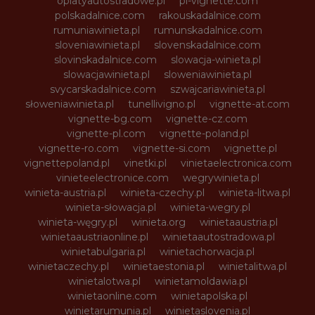
oplatyautostradowe.pl
pl-vignette.com
polskadalnice.com
rakouskadalnice.com
rumuniawinieta.pl
rumunskadalnice.com
sloveniawinieta.pl
slovenskadalnice.com
slovinskadalnice.com
slowacja-winieta.pl
slowacjawinieta.pl
sloweniawinieta.pl
svycarskadalnice.com
szwajcariawinieta.pl
słoweniawinieta.pl
tunellivigno.pl
vignette-at.com
vignette-bg.com
vignette-cz.com
vignette-pl.com
vignette-poland.pl
vignette-ro.com
vignette-si.com
vignette.pl
vignettepoland.pl
vinetki.pl
vinietaelectronica.com
vinieteelectronice.com
wegrywinieta.pl
winieta-austria.pl
winieta-czechy.pl
winieta-litwa.pl
winieta-słowacja.pl
winieta-wegry.pl
winieta-węgry.pl
winieta.org
winietaaustria.pl
winietaaustriaonline.pl
winietaautostradowa.pl
winietabulgaria.pl
winietachorwacja.pl
winietaczechy.pl
winietaestonia.pl
winietalitwa.pl
winietalotwa.pl
winietamoldawia.pl
winietaonline.com
winietapolska.pl
winietarumunia.pl
winietaslovenia.pl