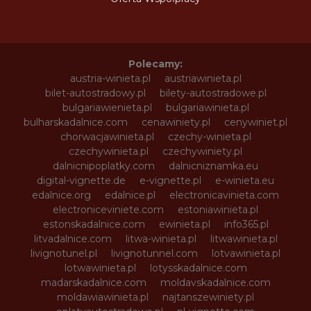
Polecamy:
austria-winieta.pl
austriawinieta.pl
bilet-autostradowy.pl
bilety-autostradowe.pl
bulgariawienieta.pl
bulgariawinieta.pl
bulharskadalnice.com
cenawiniety.pl
cenywiniet.pl
chorwacjawinieta.pl
czechy-winieta.pl
czechywinieta.pl
czechywiniety.pl
dalnicnipoplatky.com
dalnicniznamka.eu
digital-vignette.de
e-vignette.pl
e-winieta.eu
edalnice.org
edalnice.pl
electronicavinieta.com
electroniceviniete.com
estoniawinieta.pl
estonskadalnice.com
ewinieta.pl
info365.pl
litvadalnice.com
litwa-winieta.pl
litwawinieta.pl
livignotunel.pl
livignotunnel.com
lotvawinieta.pl
lotwawinieta.pl
lotysskadalnice.com
madarskadalnice.com
moldavskadalnice.com
moldawiawinieta.pl
najtanszewiniety.pl