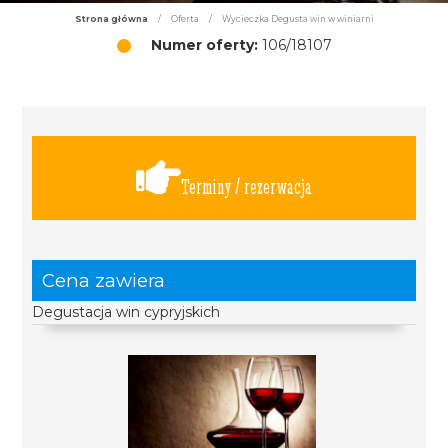
Strona główna
/
Oferta
/
Wycieczka Degusta win w winiarni
Numer oferty:
106/18107
Terminy / rezerwacja
Cena zawiera
Degustacja win cypryjskich