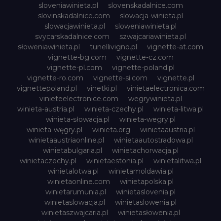
sloveniawinieta.pl
slovenskadalnice.com
slovinskadalnice.com
slowacja-winieta.pl
slowacjawinieta.pl
sloweniawinieta.pl
svycarskadalnice.com
szwajcariawinieta.pl
słoweniawinieta.pl
tunellivigno.pl
vignette-at.com
vignette-bg.com
vignette-cz.com
vignette-pl.com
vignette-poland.pl
vignette-ro.com
vignette-si.com
vignette.pl
vignettepoland.pl
vinetki.pl
vinietaelectronica.com
vinieteelectronice.com
wegrywinieta.pl
winieta-austria.pl
winieta-czechy.pl
winieta-litwa.pl
winieta-słowacja.pl
winieta-wegry.pl
winieta-węgry.pl
winieta.org
winietaaustria.pl
winietaaustriaonline.pl
winietaautostradowa.pl
winietabulgaria.pl
winietachorwacja.pl
winietaczechy.pl
winietaestonia.pl
winietalitwa.pl
winietalotwa.pl
winietamoldawia.pl
winietaonline.com
winietapolska.pl
winietarumunia.pl
winietaslovenia.pl
winietaslowacja.pl
winietaslowenia.pl
winietaszwajcaria.pl
winietasłowenia.pl