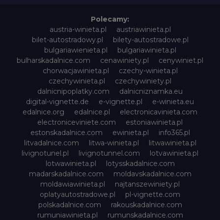
Polecamy:
austria-winieta.pl
austriawinieta.pl
bilet-autostradowy.pl
bilety-autostradowe.pl
bulgariawienieta.pl
bulgariawinieta.pl
bulharskadalnice.com
cenawiniety.pl
cenywiniet.pl
chorwacjawinieta.pl
czechy-winieta.pl
czechywinieta.pl
czechywiniety.pl
dalnicnipoplatky.com
dalnicniznamka.eu
digital-vignette.de
e-vignette.pl
e-winieta.eu
edalnice.org
edalnice.pl
electronicavinieta.com
electroniceviniete.com
estoniawinieta.pl
estonskadalnice.com
ewinieta.pl
info365.pl
litvadalnice.com
litwa-winieta.pl
litwawinieta.pl
livignotunel.pl
livignotunnel.com
lotvawinieta.pl
lotwawinieta.pl
lotysskadalnice.com
madarskadalnice.com
moldavskadalnice.com
moldawiawinieta.pl
najtanszewiniety.pl
oplatyautostradowe.pl
pl-vignette.com
polskadalnice.com
rakouskadalnice.com
rumuniawinieta.pl
rumunskadalnice.com