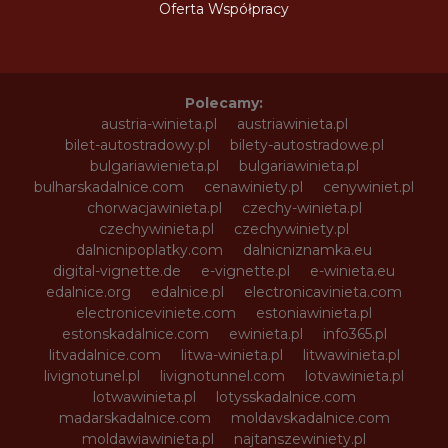
Oferta Współpracy
Polecamy:
austria-winieta.pl
austriawinieta.pl
bilet-autostradowy.pl
bilety-autostradowe.pl
bulgariawienieta.pl
bulgariawinieta.pl
bulharskadalnice.com
cenawiniety.pl
cenywiniet.pl
chorwacjawinieta.pl
czechy-winieta.pl
czechywinieta.pl
czechywiniety.pl
dalnicnipoplatky.com
dalnicniznamka.eu
digital-vignette.de
e-vignette.pl
e-winieta.eu
edalnice.org
edalnice.pl
electronicavinieta.com
electroniceviniete.com
estoniawinieta.pl
estonskadalnice.com
ewinieta.pl
info365.pl
litvadalnice.com
litwa-winieta.pl
litwawinieta.pl
livignotunel.pl
livignotunnel.com
lotvawinieta.pl
lotwawinieta.pl
lotysskadalnice.com
madarskadalnice.com
moldavskadalnice.com
moldawiawinieta.pl
najtanszewiniety.pl