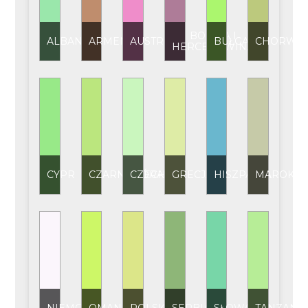
BOŚNIA I
ALBANIA
ARMENIA
AUSTRIA
BUŁGARIA
CHORWAC
HERCEGOWINA
CYPR
CZARNOGÓRA
CZECHY
GRECJA
HISZPANIA
MAROKO