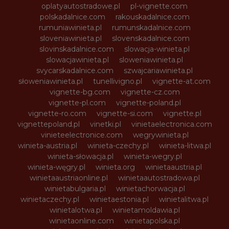
oplatyautostradowe.pl
pl-vignette.com
polskadalnice.com
rakouskadalnice.com
rumuniawinieta.pl
rumunskadalnice.com
sloveniawinieta.pl
slovenskadalnice.com
slovinskadalnice.com
slowacja-winieta.pl
slowacjawinieta.pl
sloweniawinieta.pl
svycarskadalnice.com
szwajcariawinieta.pl
słoweniawinieta.pl
tunellivigno.pl
vignette-at.com
vignette-bg.com
vignette-cz.com
vignette-pl.com
vignette-poland.pl
vignette-ro.com
vignette-si.com
vignette.pl
vignettepoland.pl
vinetki.pl
vinietaelectronica.com
vinieteelectronice.com
wegrywinieta.pl
winieta-austria.pl
winieta-czechy.pl
winieta-litwa.pl
winieta-słowacja.pl
winieta-wegry.pl
winieta-węgry.pl
winieta.org
winietaaustria.pl
winietaaustriaonline.pl
winietaautostradowa.pl
winietabulgaria.pl
winietachorwacja.pl
winietaczechy.pl
winietaestonia.pl
winietalitwa.pl
winietalotwa.pl
winietamoldawia.pl
winietaonline.com
winietapolska.pl