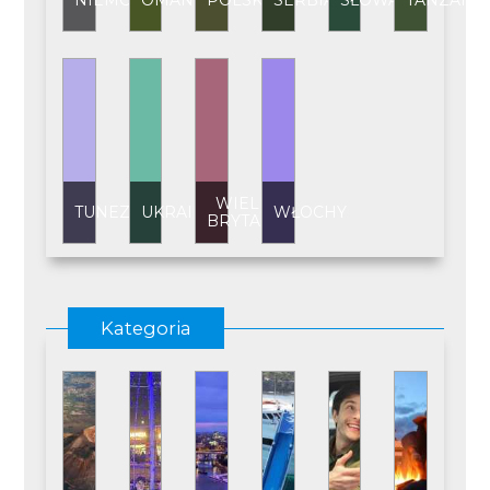
NIEMCY
OMAN
POLSKA
SERBIA
SŁOWACJA
TANZANI
WIELKA
TUNEZJA
UKRAINA
WŁOCHY
BRYTANIA
Kategoria