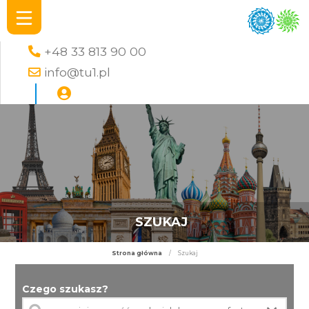
+48 33 813 90 00
info@tu1.pl
SZUKAJ
Strona główna
/
Szukaj
Czego szukasz?