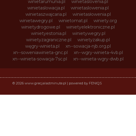
winietarumunia.pl
winietaslovenia.pl
winietaslowacja.pl
winietaslowenia.pl
winietaszwajcaria.pl
winietasłowenia.pl
winietawegry.pl
winietomat.pl
winiety.org
winietydrogowe.pl
winietyelektroniczne.pl
winietyestonia.pl
winietywegry.pl
winietyzagraniczne.pl
winietyzakup.pl
węgry-winieta.pl
xn--sowacja-njb.org.pl
xn--soweniawinieta-gnc.pl
xn--wgry-winieta-4vb.pl
xn--winieta-sowacja-7sc.pl
xn--winieta-wgry-dwb.pl
© 2026 www.grecjalastminute.pl | powered by FENIQS