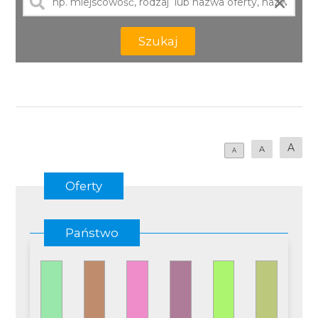
×
Szukaj
A
A
A
Oferty
Państwo