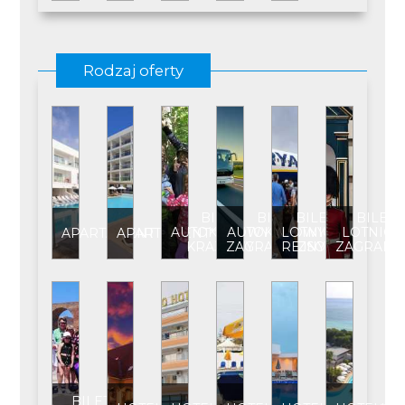
Rodzaj oferty
BILET
BILET
BILET
BILET
AUTOKAROWY
AUTOKAROWY
LOTNICZY
LOTNICZ
APARTAMENT
APARTAMENT****
KRAJOWY
ZAGRANICZNY
REJSOWY
ZAGRANI
BILET