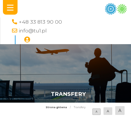
+48 33 813 90 00
info@tu1.pl
TRANSFERY
Strona główna
/
Transfery
A
A
A