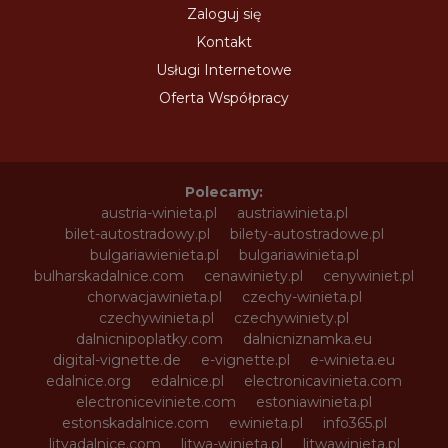
Zaloguj się
Kontakt
Usługi Internetowe
Oferta Współpracy
Polecamy:
austria-winieta.pl
austriawinieta.pl
bilet-autostradowy.pl
bilety-autostradowe.pl
bulgariawienieta.pl
bulgariawinieta.pl
bulharskadalnice.com
cenawiniety.pl
cenywiniet.pl
chorwacjawinieta.pl
czechy-winieta.pl
czechywinieta.pl
czechywiniety.pl
dalnicnipoplatky.com
dalnicniznamka.eu
digital-vignette.de
e-vignette.pl
e-winieta.eu
edalnice.org
edalnice.pl
electronicavinieta.com
electroniceviniete.com
estoniawinieta.pl
estonskadalnice.com
ewinieta.pl
info365.pl
litvadalnice.com
litwa-winieta.pl
litwawinieta.pl