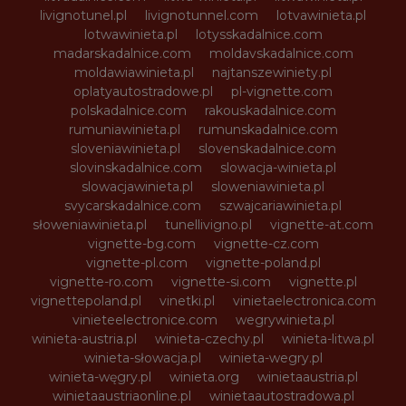
livignotunel.pl
livignotunnel.com
lotvawinieta.pl
lotwawinieta.pl
lotysskadalnice.com
madarskadalnice.com
moldavskadalnice.com
moldawiawinieta.pl
najtanszewiniety.pl
oplatyautostradowe.pl
pl-vignette.com
polskadalnice.com
rakouskadalnice.com
rumuniawinieta.pl
rumunskadalnice.com
sloveniawinieta.pl
slovenskadalnice.com
slovinskadalnice.com
slowacja-winieta.pl
slowacjawinieta.pl
sloweniawinieta.pl
svycarskadalnice.com
szwajcariawinieta.pl
słoweniawinieta.pl
tunellivigno.pl
vignette-at.com
vignette-bg.com
vignette-cz.com
vignette-pl.com
vignette-poland.pl
vignette-ro.com
vignette-si.com
vignette.pl
vignettepoland.pl
vinetki.pl
vinietaelectronica.com
vinieteelectronice.com
wegrywinieta.pl
winieta-austria.pl
winieta-czechy.pl
winieta-litwa.pl
winieta-słowacja.pl
winieta-wegry.pl
winieta-węgry.pl
winieta.org
winietaaustria.pl
winietaaustriaonline.pl
winietaautostradowa.pl