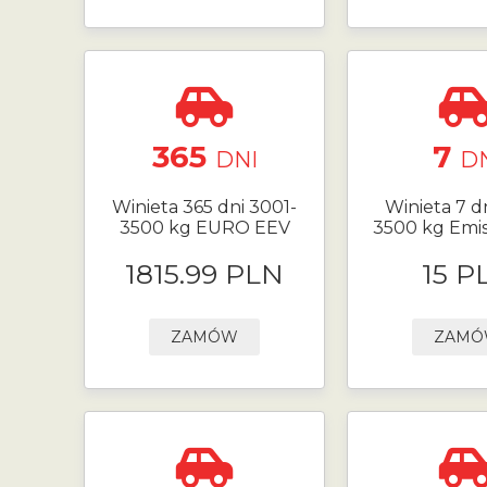
365
7
DNI
D
Winieta 365 dni 3001-
Winieta 7 d
3500 kg EURO EEV
3500 kg Emis
1815.99 PLN
15 P
ZAMÓW
ZAM