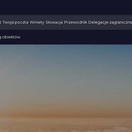
t
Twoja poczta
Winiety
Słowacja
Przewodnik
Delegacje zagraniczn
g obiektów