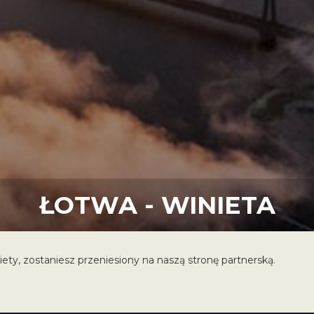
ŁOTWA - WINIETA
iety, zostaniesz przeniesiony na naszą stronę partnerską.