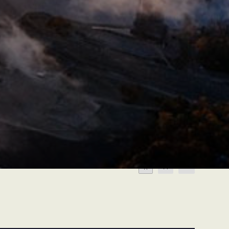
A
A
A