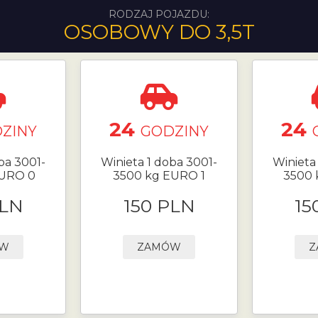
RODZAJ POJAZDU:
OSOBOWY DO 3,5T
24
24
ZINY
GODZINY
ba 3001-
Winieta 1 doba 3001-
Winieta
EURO 0
3500 kg EURO 1
3500 
PLN
150 PLN
15
ÓW
ZAMÓW
Z