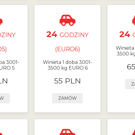
24
24
ZINY
GODZINY
Winieta
5)
(EURO6)
3500 k
ba 3001-
Winieta 1 doba 3001-
6
EURO 5
3500 kg EURO 6
LN
55 PLN
Z
ÓW
ZAMÓW