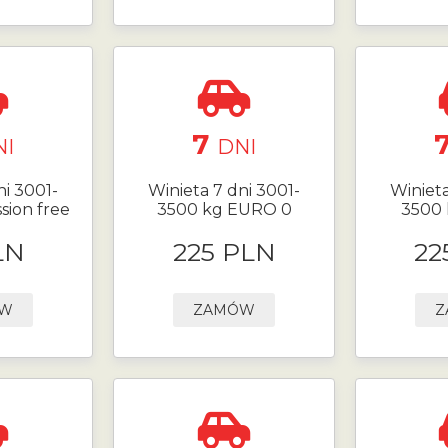
7
NI
DNI
ni 3001-
Winieta 7 dni 3001-
Winieta
sion free
3500 kg EURO 0
3500 
LN
225 PLN
22
ÓW
ZAMÓW
Z