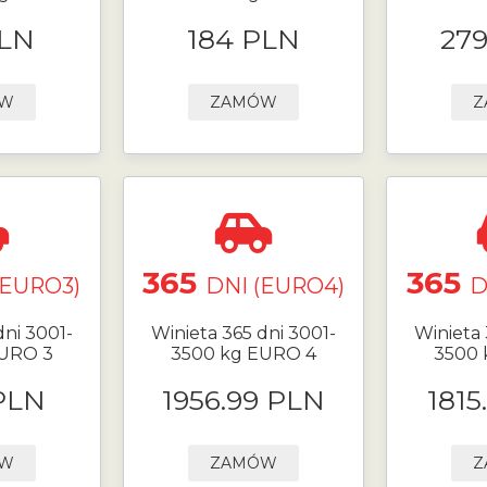
PLN
184 PLN
27
ÓW
ZAMÓW
Z
365
365
(EURO3)
DNI (EURO4)
D
dni 3001-
Winieta 365 dni 3001-
Winieta 
EURO 3
3500 kg EURO 4
3500 
PLN
1956.99 PLN
1815
ÓW
ZAMÓW
Z