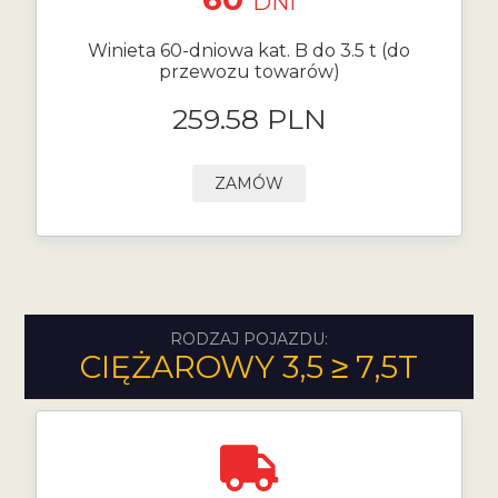
DNI
Winieta 60-dniowa kat. B do 3.5 t (do
przewozu towarów)
259.58 PLN
ZAMÓW
RODZAJ POJAZDU:
CIĘŻAROWY 3,5 ≥ 7,5T