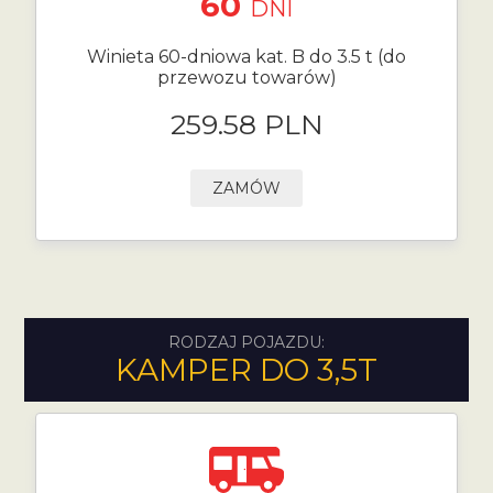
60
DNI
Winieta 60-dniowa kat. B do 3.5 t (do
przewozu towarów)
259.58 PLN
ZAMÓW
RODZAJ POJAZDU:
KAMPER DO 3,5T