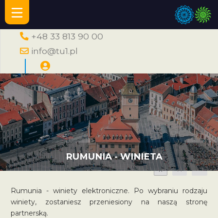
+48 33 813 90 00
info@tu1.pl
RUMUNIA - WINIETA
A
A
A
Rumunia - winiety elektroniczne. Po wybraniu rodzaju
winiety, zostaniesz przeniesiony na naszą stronę
partnerską.