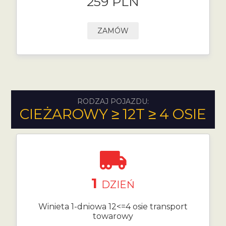
259 PLN
ZAMÓW
RODZAJ POJAZDU:
CIEŻAROWY ≥ 12T ≥ 4 OSIE
1
DZIEŃ
Winieta 1-dniowa 12<=4 osie transport
towarowy