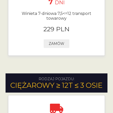
7
DNI
Winieta 7-dniowa 7,5<=12 transport
towarowy
229 PLN
ZAMÓW
RODZAJ POJAZDU:
CIĘŻAROWY ≥ 12T ≤ 3 OSIE