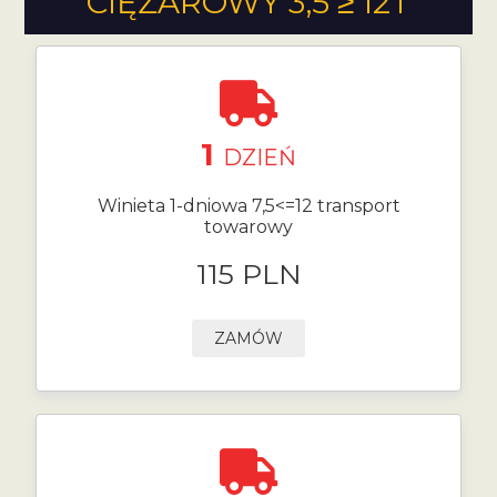
CIĘŻAROWY 3,5 ≥ 12T
1
DZIEŃ
Winieta 1-dniowa 7,5<=12 transport
towarowy
115 PLN
ZAMÓW